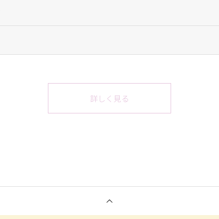
せ
！
詳しく見る