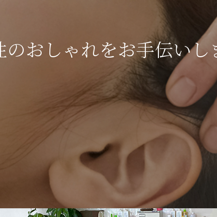
性のおしゃれをお手伝いし