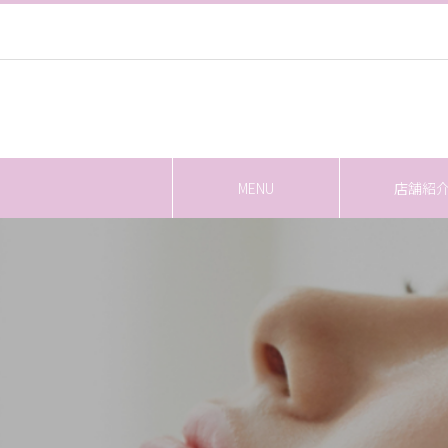
MENU
店舗紹