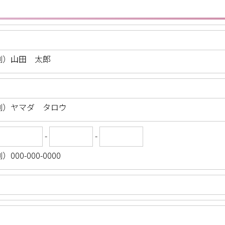
例）山田 太郎
例）ヤマダ タロウ
-
-
）000-000-0000